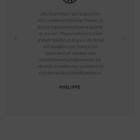
J'ai récemment fait l'acquisition
The quality 
d'un modèle produit par Franck, et
are second
je suis impressionné par la qualité
warm and co
du travail. Chaque pièce est d'une
always ready
grande qualité, et le souci du détail
you're look
est exceptionnel. Franck est
narrow-gaug
également un vendeur très
per
attentionné et professionnel. Il a
répondu à toutes mes questions et
m'a donné des conseils précieux.
PHILIPPE