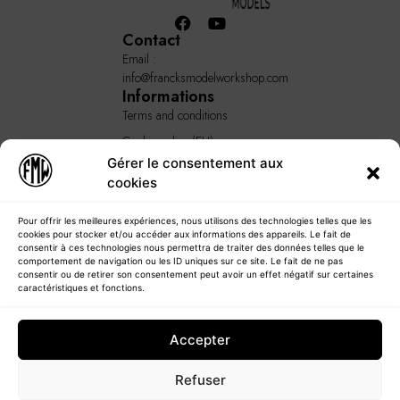
Contact
Email :
info@francksmodelworkshop.com
Informations
Terms and conditions
Cookie policy (EU)
Gérer le consentement aux
GENERAL TERMS AND
cookies
CONDITIONS
Quick Links
Home
Pour offrir les meilleures expériences, nous utilisons des technologies telles que les
cookies pour stocker et/ou accéder aux informations des appareils. Le fait de
About
consentir à ces technologies nous permettra de traiter des données telles que le
comportement de navigation ou les ID uniques sur ce site. Le fait de ne pas
Our products
consentir ou de retirer son consentement peut avoir un effet négatif sur certaines
caractéristiques et fonctions.
Our services
Blog
Accepter
Contact
Refuser